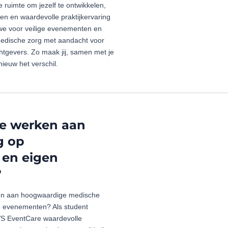
e ruimte om jezelf te ontwikkelen,
en en waardevolle praktijkervaring
we voor veilige evenementen en
edische zorg met aandacht voor
htgevers. Zo maak jij, samen met je
pnieuw het verschil.
pe werken aan
g op
en eigen
?
ragen aan hoogwaardige medische
e evenementen? Als student
VS EventCare waardevolle