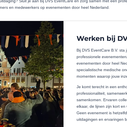
 uitdaging? Sluit je aan bij DVS EventCare en zorg samen met een prof
mers en medewerkers op evenementen door heel Nederland.
Werken bij DV
Bij DVS EventCare B.V. sta j
professionele evenementen
evenementen door heel Nede
specialistische medische ond
momenten waarop jouw inzet
Je komt terecht in een ent
professionaliteit, samenwer
samenkomen. Ervaren colleg
elkaar, de lijnen zijn kort en
Geen evenement is hetzelfd
uitdagingen en ervaringen b