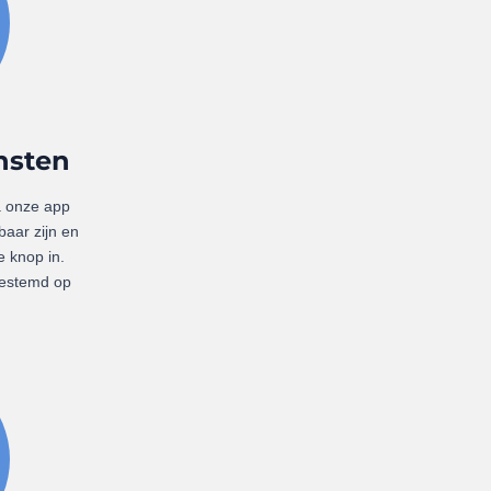
ensten
a onze app
baar zijn en
e knop in.
fgestemd op