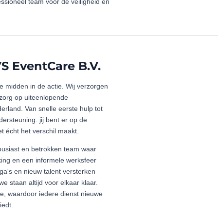
essioneel team voor de veiligheid en
S EventCare B.V.
e midden in de actie. Wij verzorgen
zorg op uiteenlopende
rland. Van snelle eerste hulp tot
ersteuning: jij bent er op de
 écht het verschil maakt.
housiast en betrokken team waar
king en een informele werksfeer
a's en nieuw talent versterken
 we staan altijd voor elkaar klaar.
e, waardoor iedere dienst nieuwe
iedt.