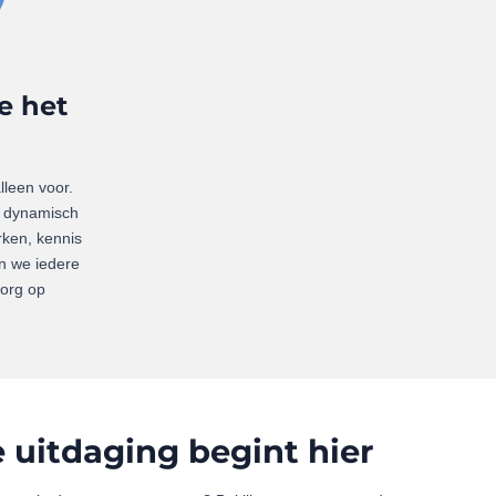
e het
lleen voor.
n dynamisch
rken, kennis
n we iedere
org op
uitdaging begint hier