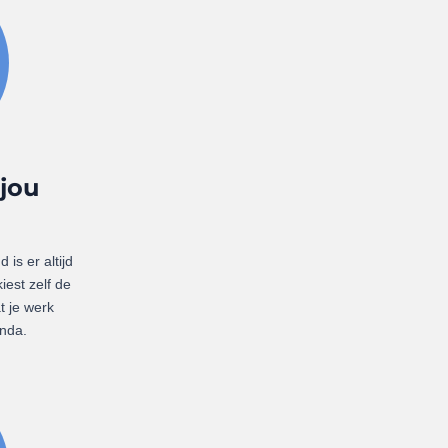
jou
is er altijd
iest zelf de
t je werk
enda.