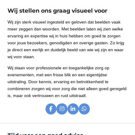
Wij stellen ons graag visueel voor
Wij zijn sterk visueel ingesteld en geloven dat beelden vaak
meer zeggen dan woorden. Met beelden laten wij zien welke
ervaring en expertise wij in huis hebben om goed te zorgen
voor jouw bezoekers, genodigden en overige gasten. Zo krijg
je direct een eerlijk en duidelijk beeld van wie wij zijn en waar
wij voor staan.
Wij staan voor professionele en toegankelijke zorg op
evenementen, met een frisse blik en een eigentijdse
uitstraling. Door kennis, ervaring en betrokkenheid te
combineren zorgen wij voor zorg die niet alleen goed geregeld
is, maar ook vertrouwen en rust uitstraalt.
F
I
L
W
a
n
i
h
c
s
n
a
e
t
k
t
b
a
e
s