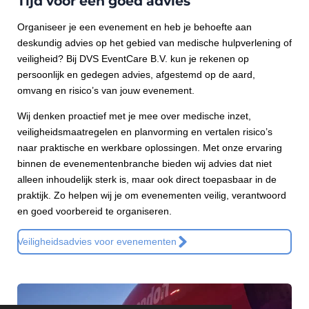
Tijd voor een goed advies
o
g
d
A
o
r
I
p
k
a
n
p
Organiseer je een evenement en heb je behoefte aan
m
deskundig advies op het gebied van medische hulpverlening of
veiligheid? Bij DVS EventCare B.V. kun je rekenen op
persoonlijk en gedegen advies, afgestemd op de aard,
omvang en risico’s van jouw evenement.
Wij denken proactief met je mee over medische inzet,
veiligheidsmaatregelen en planvorming en vertalen risico’s
naar praktische en werkbare oplossingen. Met onze ervaring
binnen de evenementenbranche bieden wij advies dat niet
alleen inhoudelijk sterk is, maar ook direct toepasbaar in de
praktijk. Zo helpen wij je om evenementen veilig, verantwoord
en goed voorbereid te organiseren.
Veiligheidsadvies voor evenementen