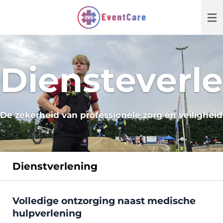
Ga
direct
naar
de
hoofdinhoud
Diensteverl
De zekerheid van professionele zorg én veiligheid
Dienstverlening
Volledige ontzorging naast medische
hulpverlening