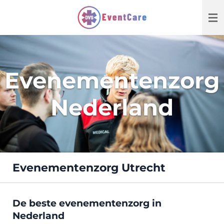
Ga
direct
naar
de
hoofdinhoud
Evenementenzorg
Nederland
Evenementenzorg Utrecht
De beste evenementenzorg in
Nederland