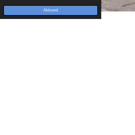
Akkoord
Altijd de beste zorg en materialen
tegen scherpe tarieven
Altijd verzekerd van de beste materialen voor de beste zorg
tijdens je evenement. Wij verzorgen bij elk evenement dat je
kunt vertrouwen op een goed uitgerust team hulpverleners, die
de best mogelijke zorg kunnen bieden. Standaard inclusief
materialen zonder zorgen focussen op je evenement.
Vraag een offerte aan en geniet van zekerheid, wij werken met
vaste tarieven, geen zorgen meer over onverwachte kosten
van reiskosten materiaal en andere onvoorziene kosten.
Offerte aanvragen